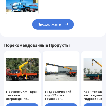
подниматься и
транспортировать
Продолжать
Порекомендованные Продукты
Прочное СКМГ кран
Гидровлический
Кран тележки
тележки
груз 12 тонн
заграждения
заграждения
Грузовик-
гидравлическ
затяжелителя 12
Установил кран с
100 Л/МИН
тонн, высота 14.5м
телескопичным
коммерчески