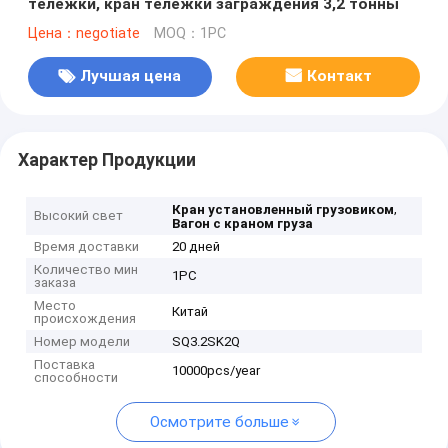
тележки, кран тележки заграждения 3,2 тонны
Цена：negotiate
MOQ：1PC
Лучшая цена
Контакт
Характер Продукции
,
Кран установленный грузовиком
Высокий свет
Вагон с краном груза
Время доставки
20 дней
Количество мин
1PC
заказа
Место
Китай
происхождения
Номер модели
SQ3.2SK2Q
Поставка
10000pcs/year
способности
Осмотрите больше