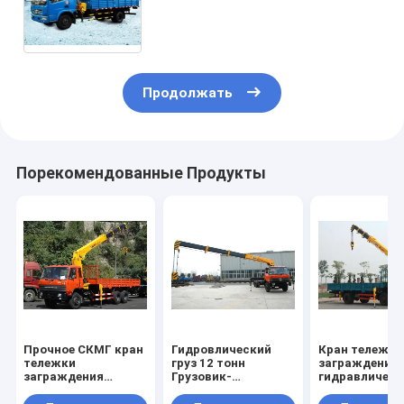
тележки заграждения 3,2
тонны
Продолжать
Порекомендованные Продукты
Прочное СКМГ кран
Гидровлический
Кран тележки
тележки
груз 12 тонн
заграждения
заграждения
Грузовик-
гидравлическ
затяжелителя 12
Установил кран с
100 Л/МИН
тонн, высота 14.5м
телескопичным
коммерчески