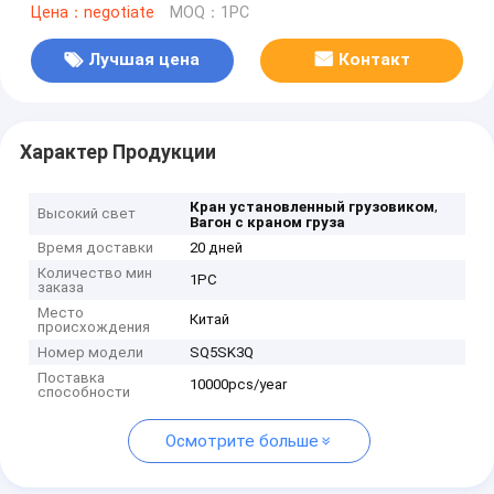
Цена：negotiate
MOQ：1PC
Лучшая цена
Контакт
Характер Продукции
,
Кран установленный грузовиком
Высокий свет
Вагон с краном груза
Время доставки
20 дней
Количество мин
1PC
заказа
Место
Китай
происхождения
Номер модели
SQ5SK3Q
Поставка
10000pcs/year
способности
Осмотрите больше