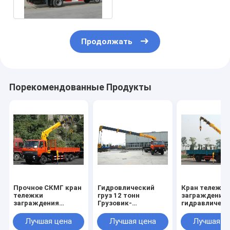
Продолжать
Порекомендованные Продукты
Прочное СКМГ кран
Гидровлический
Кран тележки
тележки
груз 12 тонн
заграждения
заграждения
Грузовик-
гидравлическ
затяжелителя 12
Установил кран с
100 Л/МИН
тонн, высота 14.5м
телескопичным
коммерчески
Лучшая цена
Лучшая цена
Лучшая ц
поднимаясь
заграждением
3800кг