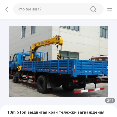
2
/
11
13m 5Ton выдвигая кран тележки заграждения