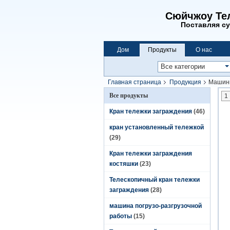
Сюйчжоу Тел
Поставляя су
Дом
Продукты
О нас
Главная страница
Продукция
Машинн
Все продукты
1
Кран тележки заграждения
(46)
кран установленный тележкой
(29)
Кран тележки заграждения
костяшки
(23)
Телескопичный кран тележки
заграждения
(28)
машина погрузо-разгрузочной
работы
(15)