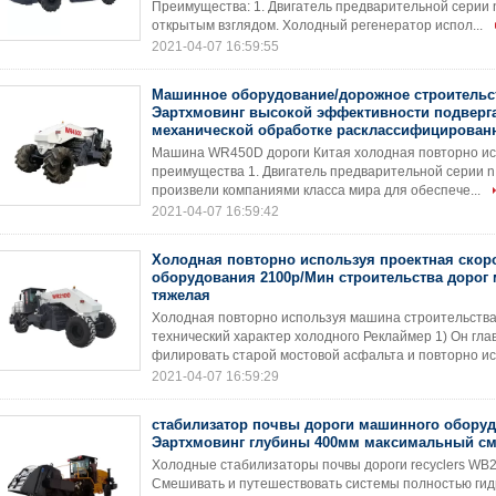
Преимущества: 1. Двигатель предварительной серии n
открытым взглядом. Холодный регенератор испол...
2021-04-07 16:59:55
Машинное оборудование/дорожное строительс
Эартхмовинг высокой эффективности подверг
механической обработке расклассифицирован
Машина WR450D дороги Китая холодная повторно ис
преимущества 1. Двигатель предварительной серии n 
произвели компаниями класса мира для обеспече...
2021-04-07 16:59:42
Холодная повторно используя проектная скор
оборудования 2100р/Мин строительства дорог
тяжелая
Холодная повторно используя машина строительства
технический характер холодного Реклаймер 1) Он гл
филировать старой мостовой асфальта и повторно ис
2021-04-07 16:59:29
стабилизатор почвы дороги машинного обору
Эартхмовинг глубины 400мм максимальный с
Холодные стабилизаторы почвы дороги recyclers WB2
Смешивать и путешествовать системы полностью гидрав