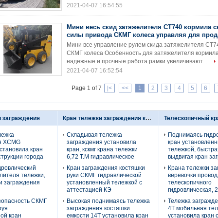
2021-04-07 16:54:55
Мини весь скид затяжелителя СТ740 кормила с
силы привода СКМГ колеса управляя для про
Мини все управление рулем скида затяжелителя СТ7
СКМГ колеса Особенность для затяжелителя кормила
надежные и прочные работа рамки увеличивают ...
2021-04-07 16:52:54
Page 1 of 7
|<
<<
1
2
3
4
5
6
и заграждения
Кран тележки заграждения костяшки
лежка
Складывая тележка
Поднимаясь гидр
я XCMG
заграждения установила
кран установлен
становила кран
кран, кскмг крана тележки
тележкой, быстра
струкции города
6,72 Т.М гидравлическое
выдвигая кран за
дровлический
Кран заграждения костяшки
Крана тележки з
лителя тележки,
руки СКМГ гидравлической
веревочки провод
и заграждения
установленный тележкой с
телескопичного
аттестацией КЭ
гидровлическая, 
зопасность СКМГ
Высокая поднимаясь тележка
Тележка загражд
руя
заграждения костяшки
4Т мобильная те
ой кран
емкости 14Т установила кран
установила кран 