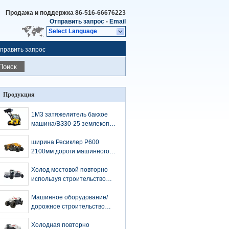
Продажа и поддержка
86-516-66676223
Отправить запрос
-
Email
Select Language
править запрос
Поиск
Продукция
1М3 затяжелитель бакхое
машина/ВЗ30-25 землекопа
земли ведра 0.3м3 мини
ширина Ресиклер Р600
2100мм дороги машинного
оборудования Эартхмовинг
проектной скорости 2100р/
Холод мостовой повторно
Мин холодная смешивая
используя строительство
дорог машины ВР500
подвергает глубину
Машинное оборудование/
механической обработке
дорожное строительство
400мм максимальную
Эартхмовинг высокой
смешивая
эффективности подвергают
Холодная повторно