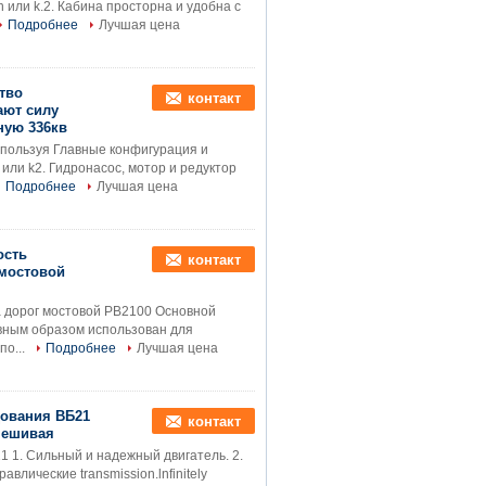
 или k.2. Кабина просторна и удобна с
Подробнее
Лучшая цена
тво
контакт
ают силу
ную 336кв
пользуя Главные конфигурация и
или k2. Гидронасос, мотор и редуктор
Подробнее
Лучшая цена
ость
контакт
 мостовой
 дорог мостовой РВ2100 Основной
авным образом использован для
по...
Подробнее
Лучшая цена
дования ВБ21
контакт
мешивая
1 1. Сильный и надежный двигатель. 2.
лические transmission.lnfinitely