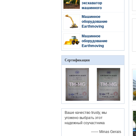
экскаватор
машинного
оборудования XE230C
Машинное
оборудование
Earthmoving
землечерпалки
XE260C
Машинное
оборудование
Earthmoving
затяжелителя колеса
LW400K
Сертификация
Ваше качество trusty, мы
угожено выбрать этот
надежный соучастника
—— Minas Gerais