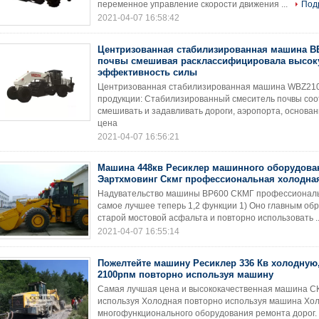
переменное управление скорости движения ...
Под
2021-04-07 16:58:42
Центризованная стабилизированная машина ВБ
почвы смешивая расклассифицировала высо
эффективность силы
Центризованная стабилизированная машина WBZ210
продукции: Стабилизированный смеситель почвы со
смешивать и задавливать дороги, аэропорта, основани
цена
2021-04-07 16:56:21
Машина 448кв Ресиклер машинного оборудова
Эартхмовинг Скмг профессиональная холодна
Надувательство машины ВР600 СКМГ профессиональ
самое лучшее теперь 1,2 функции 1) Оно главным об
старой мостовой асфальта и повторно использовать .
2021-04-07 16:55:14
Пожелтейте машину Ресиклер 336 Кв холодную
2100рпм повторно используя машину
Самая лучшая цена и высококачественная машина С
используя Холодная повторно используя машина Хо
многофункционального оборудования ремонта дорог. 