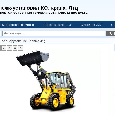
ежк-установил КО. крана, Лтд
пер качественная тележка установила продукты
Путешествие фабрики
Проверка качества
Свяжитесь мы
От
ое оборудование Earthmoving
2
3
4
5