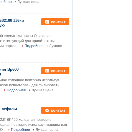
робнее
Лучшая цена
З2100 336кв
контакт
кую
0 смесителя почвы Описание
ответствующий для приобъектные
я парков...
Подробнее
Лучшая
ния Вр600
контакт
я
ное холодное повторно используя
разом использован для филировать
..
Подробнее
Лучшая цена
, асфальт
контакт
КМГ ВР450 холодная повторно
лодная повторно используя машина вид
О...
Подробнее
Лучшая цена