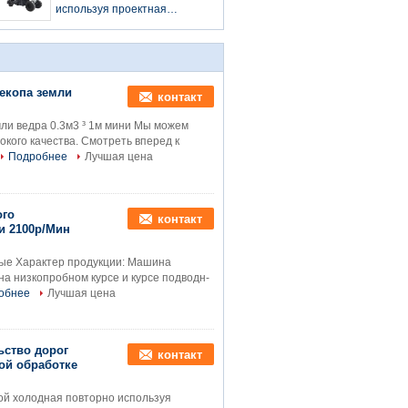
силу механической
используя проектная
обработке
скорость оборудования
расклассифицированную
2100р/Мин строительства
336кв
дорог мостовой тяжелая
екопа земли
контакт
ли ведра 0.3м3 ³ 1м мини Мы можем
кого качества. Смотреть вперед к
Подробнее
Лучшая цена
ого
контакт
и 2100р/Мин
ные Характер продукции: Машина
а низкопробном курсе и курсе подводн-
обнее
Лучшая цена
ьство дорог
контакт
ой обработке
й холодная повторно используя