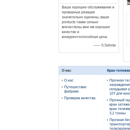
Ваши хорошее обслуживание и
проворные реакции
значительно оценены, ваши
porducts также сильно
впечатлены мне им хорошее
качество и
конкурентоспособная цена.
—— S.Sahota
О нас
Кран тележк
О нас
Прочная те
заграждени
Путешествие
складывая у
фабрики
10T для кон
Проверка качества
Прочный ги
кран затяже
кран тележк
3,2 тонны
Прочная бе
транспорти
телескопичн