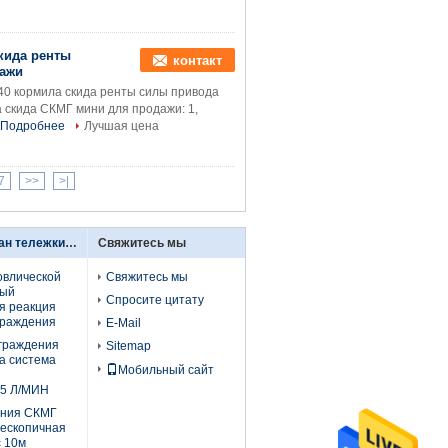
кида ренты
контакт
дажи
40 кормила скида ренты силы привода
 скида СКМГ мини для продажи: 1,
Подробнее
Лучшая цена
7
>>
>|
Телескопичный кран тележки заграждения
Свяжитесь мы
овлической
Свяжитесь мы
ный
Спросите цитату
я реакция
граждения
E-Mail
аграждения
Sitemap
а система
Мобильный сайт
25 Л/МИН
ения СКМГ
лескопичная
с 10м