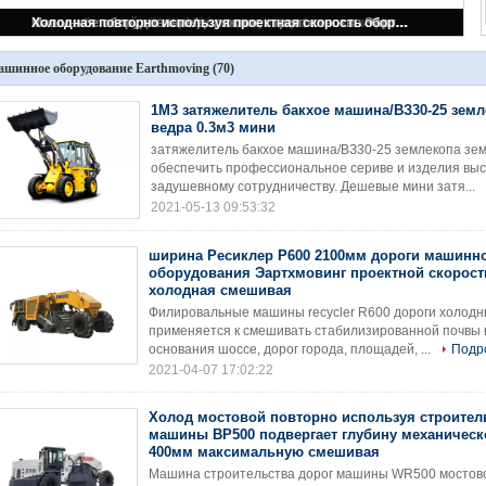
1М3 затяжелитель бакхое машина/ВЗ30-25 землекопа земли ведра 0.3м3 мини
шинное оборудование Earthmoving
(70)
1М3 затяжелитель бакхое машина/ВЗ30-25 земл
ведра 0.3м3 мини
затяжелитель бакхое машина/ВЗ30-25 землекопа зем
обеспечить профессиональное сериве и изделия высо
задушевному сотрудничеству. Дешевые мини затя...
2021-05-13 09:53:32
ширина Ресиклер Р600 2100мм дороги машинн
оборудования Эартхмовинг проектной скорост
холодная смешивая
Филировальные машины recycler R600 дороги холод
применяется к смешивать стабилизированной почвы н
основания шоссе, дорог города, площадей, ...
Подр
2021-04-07 17:02:22
Холод мостовой повторно используя строител
машины ВР500 подвергает глубину механическ
400мм максимальную смешивая
Машина строительства дорог машины WR500 мостово