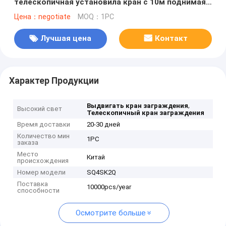
телескопичная установила кран с 10м поднимая
высоту
Цена：negotiate
MOQ：1PC
Лучшая цена
Контакт
Характер Продукции
,
Выдвигать кран заграждения
Высокий свет
Телескопичный кран заграждения
Время доставки
20-30 дней
Количество мин
1PC
заказа
Место
Китай
происхождения
Номер модели
SQ4SK2Q
Поставка
10000pcs/year
способности
Осмотрите больше