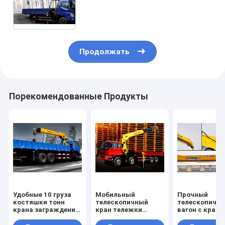
установила кран с 10м
поднимая высоту
Продолжать
Порекомендованные Продукты
Удобные 10 груза
Мобильный
Прочный
костяшки тонн
телескопичный
телескопичн
крана заграждения
кран тележки
вагон с крано
оборудуют с
заграждения, 16Т
груза 12000 k
тарельчатым
80 Л/МИН подачи
установил кр