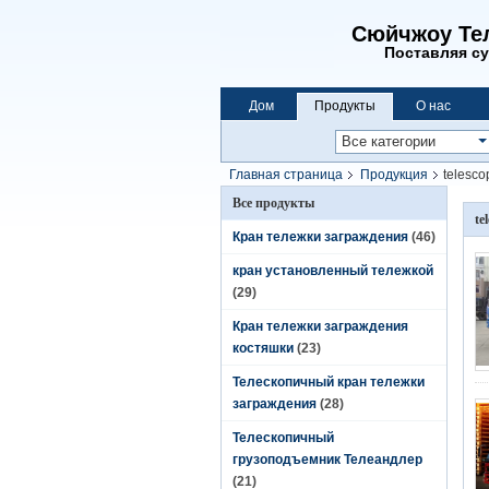
Сюйчжоу Тел
Поставляя су
Дом
Продукты
О нас
Главная страница
Продукция
telesco
Все продукты
te
Кран тележки заграждения
(46)
кран установленный тележкой
(29)
Кран тележки заграждения
костяшки
(23)
Телескопичный кран тележки
заграждения
(28)
Телескопичный
грузоподъемник Телеандлер
(21)