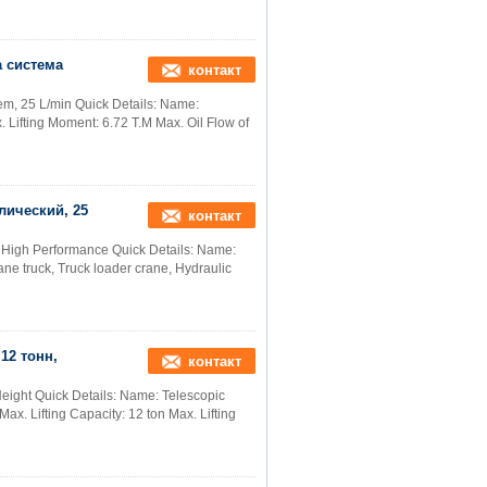
а система
контакт
m, 25 L/min Quick Details: Name:
. Lifting Moment: 6.72 T.M Max. Oil Flow of
лический, 25
контакт
 High Performance Quick Details: Name:
e truck, Truck loader crane, Hydraulic
12 тонн,
контакт
ight Quick Details: Name: Telescopic
ax. Lifting Capacity: 12 ton Max. Lifting