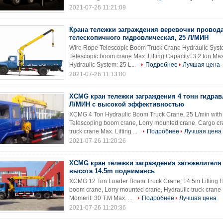
2021-07-26 11:21:09
Крана тележки заграждения веревочки провод
телескопичного гидровлическая, 25 Л/МИН
Wire Rope Telescopic Boom Truck Crane Hydraulic Syste
Telescopic boom crane Max. Lifting Capacity: 3.2 ton Max
Hydraulic System: 25 L...
Подробнее
Лучшая цена
2021-07-26 11:13:00
XCMG кран тележки заграждения 4 тонн гидрав
Л/МИН с высокой эффективностью
XCMG 4 Ton Hydraulic Boom Truck Crane, 25 L/min with
Telescoping boom crane, Lorry mounted crane, Cargo cran
truck crane Max. Lifting ...
Подробнее
Лучшая цена
2021-07-26 11:20:26
XCMG кран тележки заграждения затяжелителя 
высота 14.5m поднимаясь
XCMG 12 Ton Loader Boom Truck Crane, 14.5m Lifting He
boom crane, Lorry mounted crane, Hydraulic truck crane M
Moment: 30 T.M Max. ...
Подробнее
Лучшая цена
2021-07-26 11:20:36