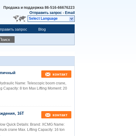
Продажа и поддержка
86-516-66676223
Отправить запрос
-
Email
Select Language
править запрос
Blog
Поиск
опичный
контакт
ydraulic Name: Telescopic boom crane,
ng Capacity: 8 ton Max Lifting Moment: 20
ждения, 16Т
контакт
Flow Quick Details: Brand: XCMG Name:
uck crane Max. Lifting Capacity: 16 ton
а