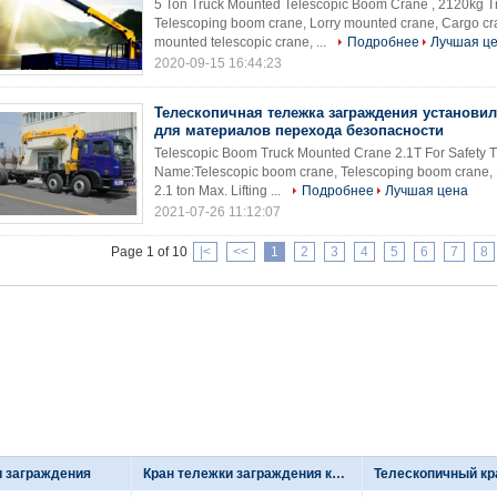
5 Ton Truck Mounted Telescopic Boom Crane , 2120kg T
Telescoping boom crane, Lorry mounted crane, Cargo cran
mounted telescopic crane, ...
Подробнее
Лучшая ц
2020-09-15 16:44:23
Телескопичная тележка заграждения установил
для материалов перехода безопасности
Telescopic Boom Truck Mounted Crane 2.1T For Safety Tr
Name:Telescopic boom crane, Telescoping boom crane, Hy
2.1 ton Max. Lifting ...
Подробнее
Лучшая цена
2021-07-26 11:12:07
Page 1 of 10
|<
<<
1
2
3
4
5
6
7
8
и заграждения
Кран тележки заграждения костяшки