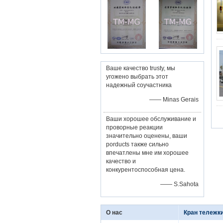
Ваше качество trusty, мы
угожено выбрать этот
надежный соучастника
—— Minas Gerais
Ваши хорошее обслуживание и
проворные реакции
значительно оценены, ваши
porducts также сильно
впечатлены мне им хорошее
качество и
конкурентоспособная цена.
—— S.Sahota
О нас
Кран тележк