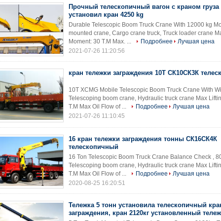
Прочный телескопичный вагон с краном груза 
установил кран 4250 kg
Durable Telescopic Boom Truck Crane With 12000 kg Mo
mounted crane, Cargo crane truck, Truck loader crane Max
Moment: 30 T.M Max. ...
Подробнее
Лучшая цена
2021-07-26 11:20:56
кран тележки заграждения 10Т СК10СК3К теле
10T XCMG Mobile Telescopic Boom Truck Crane With Wi
Telescoping boom crane, Hydraulic truck crane Max Lifti
T.M Max Oil Flow of ...
Подробнее
Лучшая цена
2021-07-26 11:10:45
16 кран тележки заграждения тонны СК16СК4К
телескопичный
16 Ton Telescopic Boom Truck Crane Balance Check , 8
Telescoping boom crane, Hydraulic truck crane Max Lifti
T.M Max Oil Flow of ...
Подробнее
Лучшая цена
2020-08-25 16:20:51
Тележка 5 тонн установила телескопичный кра
заграждения, кран 2120кг установленный теле