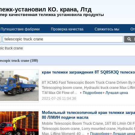
ежк-установил КО. крана, Лтд
пер качественная тележка установила продукты
Путешествие фабрики
Проверка качества
Свяжитесь мы
От
pic truck crane
lescopic truck crane
(100)
кран тележки заграждения 8T SQ8SK3Q телеск
8T XCMG Fast Telescopic Boom Truck Crane Driven By H
Telescoping boom crane, Hydraulic truck crane Max Lifti
T.M Max Oil Flow of ...
Подробнее
Лучшая цена
2021-07-26 11:04:36
Мобильный телескопичный кран тележки загра
80 Л/МИН подачи масла
Mobile Telescopic Boom Truck Crane, 16T 80 L/min Oil 
Telescopic boom crane, Lorry mounted crane, Hydraulic tr
Max. Lifting Moment: 40 ...
Подробнее
Лучшая цен