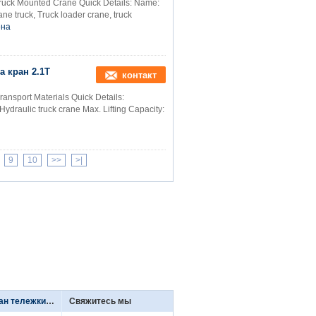
ruck Mounted Crane Quick Details: Name:
e truck, Truck loader crane, truck
ена
а кран 2.1T
контакт
ansport Materials Quick Details:
draulic truck crane Max. Lifting Capacity:
9
10
>>
>|
Телескопичный кран тележки заграждения
Свяжитесь мы