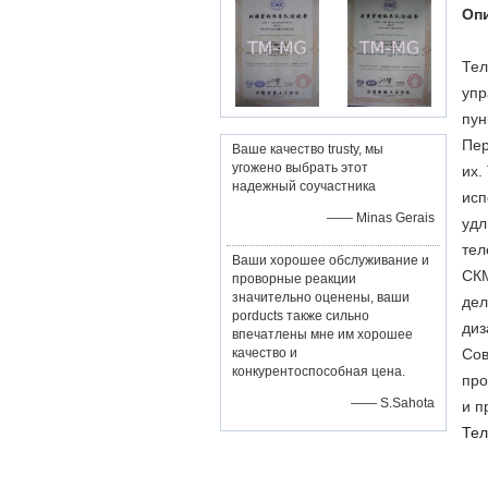
Оп
Тел
упр
пун
Пер
Ваше качество trusty, мы
угожено выбрать этот
их.
надежный соучастника
исп
—— Minas Gerais
удл
тел
Ваши хорошее обслуживание и
СКМ
проворные реакции
значительно оценены, ваши
дел
porducts также сильно
диз
впечатлены мне им хорошее
качество и
Сов
конкурентоспособная цена.
про
—— S.Sahota
и п
Тел