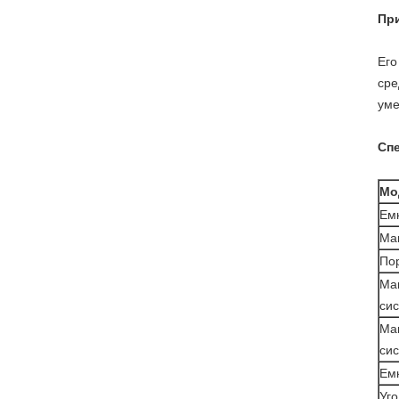
Пр
Его
сре
уме
Сп
Мо
Ем
Ма
По
Ма
си
Ма
си
Емк
Уг