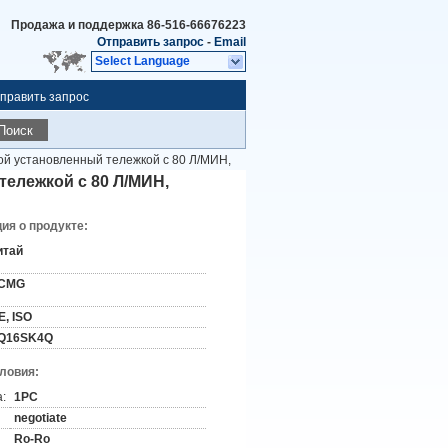
Продажа и поддержка
86-516-66676223
Отправить запрос
-
Email
Select Language
править запрос
Поиск
ой установленный тележкой с 80 Л/МИН,
тележкой с 80 Л/МИН,
я о продукте:
итай
CMG
E, ISO
Q16SK4Q
словия:
:
1PC
negotiate
Ro-Ro