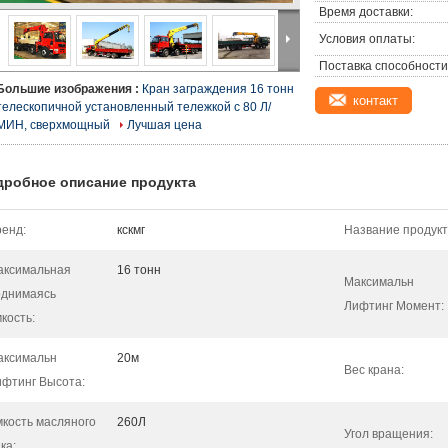
Время доставки:
Условия оплаты:
Поставка способности
Большие изображения :
Кран заграждения 16 тонн
контакт
телескопичной установленный тележкой с 80 Л/
МИН, сверхмощный
Лучшая цена
дробное описание продукта
енд:
кскмг
Название продукт
аксимальная
16 тонн
Максимальн
однимаясь
Лифтинг Момент:
кость:
аксимальн
20м
Вес крана:
ифтинг Высота:
кость масляного
260Л
Угол вращения:
ка: