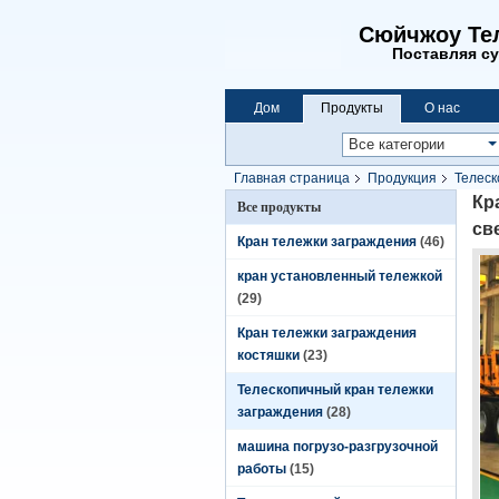
Сюйчжоу Тел
Поставляя су
Дом
Продукты
О нас
Главная страница
Продукция
Телеск
сверхмощный
Кр
Все продукты
св
Кран тележки заграждения
(46)
кран установленный тележкой
(29)
Кран тележки заграждения
костяшки
(23)
Телескопичный кран тележки
заграждения
(28)
машина погрузо-разгрузочной
работы
(15)