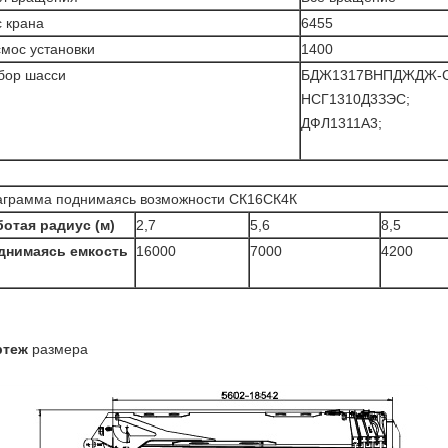
 крана
6455
мос установки
1400
бор шасси
БДЖ1317ВНПДЖДЖ-С
НСГ1310Д3ЗЭС;
ДФЛ1311А3;
аграмма поднимаясь возможности СК16СК4К
ботая радиус (м)
2,7
5,6
8,5
днимаясь емкость
16000
7000
4200
)
ртеж
размера