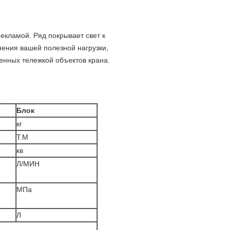
екламой. Ряд покрывает свет к
нения вашей полезной нагрузки,
енных тележкой объектов крана.
Блок
кг
Т.М
кв
Л/МИН
МПа
Л