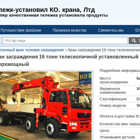
ежк-установил КО. крана, Лтд
пер качественная тележка установила продукты
Путешествие фабрики
Проверка качества
Свяжитесь мы
От
опичный кран тележки заграждения
Кран заграждения 16 тонн телескопичн
ан заграждения 16 тонн телескопичной установленный 
ерхмощный
Подробная информаци
Место
К
происхождения:
Фирменное
X
наименование:
Сертификация:
C
Номер модели:
S
Оплата и доставка У
Количество мин заказа
Цена:
Упаковывая детали: