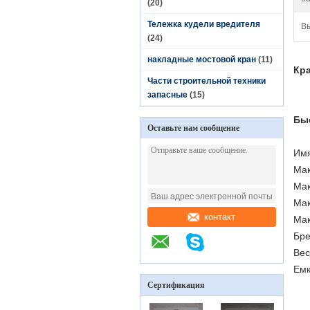
(20)
Тележка кудели вредителя
В
(24)
накладные мостовой кран
(11)
Кра
Части строительной техники
запасные
(15)
Бы
Оставьте нам сообщение
Имя
Мак
Мак
Мак
контакт
Мак
Бре
Вес
Емк
Сертификация