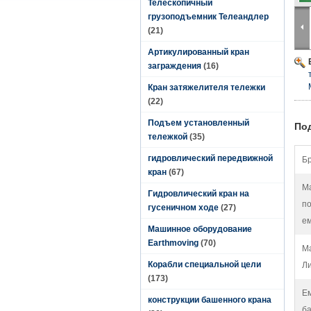
Телескопичный
грузоподъемник Телеандлер
(21)
Артикулированный кран
заграждения
(16)
Кран затяжелителя тележки
(22)
Подъем установленный
По
тележкой
(35)
гидровлический передвижной
Бр
кран
(67)
М
Гидровлический кран на
п
гусеничном ходе
(27)
ем
Машинное оборудование
Earthmoving
(70)
М
Корабли специальной цели
Л
(173)
Ем
конструкции башенного крана
ба