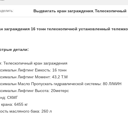
Выдвигать кран заграждения
Телескопичный 
ыделить:
,
н заграждения 16 тонн телескопичной установленный тележк
стрые детали:
: Телескопичный кран заграждения
симальн Лифтинг Емкость: 16 тонн
симальн Лифтинг Момент:
43,2
Т.М
симальн Масло Пропускать гидравлической системы: 80 Л/МИН
симальн Лифтинг Высота: 20метерс
нд: СКМГ
 крана:
6455
кг
ость масляного бака:
260
л