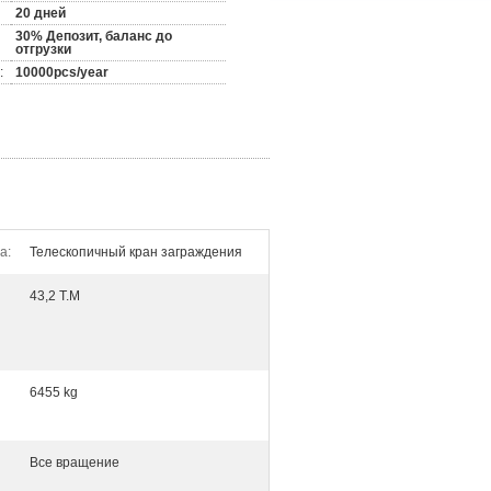
20 дней
30% Депозит, баланс до
отгрузки
:
10000pcs/year
а:
Телескопичный кран заграждения
43,2 T.M
6455 kg
Все вращение