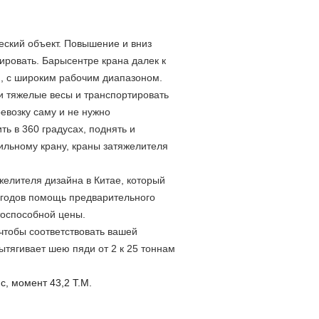
еский объект. Повышение и вниз
лировать. Барысентре крана далек к
ен, с широким рабочим диапазоном.
и тяжелые весы и транспортировать
ревозку саму и не нужно
ь в 360 градусах, поднять и
бильному крану, краны затяжелителя
желителя дизайна в Китае, который
х годов помощь предварительного
тоспособной цены.
чтобы соответствовать вашей
ытягивает шею пяди от 2 к 25 тоннам
с, момент 43,2 Т.М.