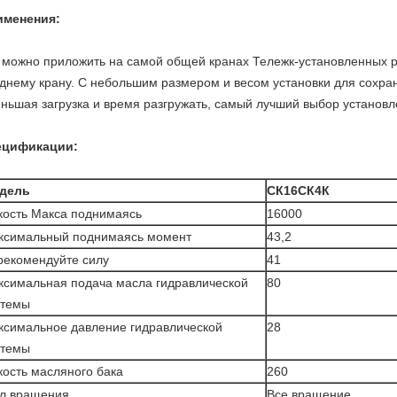
именения:
 можно приложить на самой общей кранах Тележк-установленных р
днему крану. С небольшим размером и весом установки для сохра
ньшая загрузка и время разгружать, самый лучший выбор установл
ецификации:
дель
СК16СК4К
кость Макса поднимаясь
16000
ксимальный поднимаясь момент
43,2
рекомендуйте силу
41
ксимальная подача масла гидравлической
80
стемы
ксимальное давление гидравлической
28
стемы
ость масляного бака
260
ол вращения
Все вращение