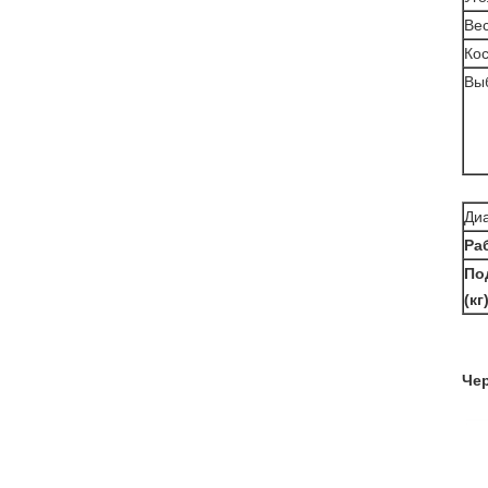
Вес
Кос
Вы
Ди
Ра
По
(кг
Че