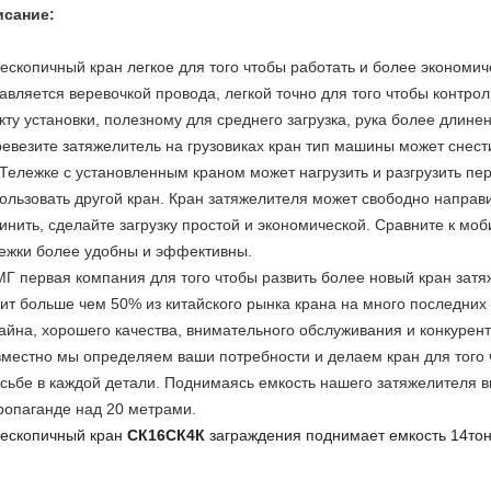
исание:
ескопичный кран легкое для того чтобы работать и более экономич
авляется веревочкой провода, легкой точно для того чтобы контро
кту установки, полезному для среднего загрузка, рука более длин
евезите затяжелитель на грузовиках кран тип машины может снест
 Тележке с установленным краном может нагрузить и разгрузить пе
ользовать другой кран. Кран затяжелителя может свободно направит
инить, сделайте загрузку простой и экономической. Сравните к мо
ежки более удобны и эффективны.
Г первая компания для того чтобы развить более новый кран затя
ит больше чем 50% из китайского рынка крана на много последни
айна, хорошего качества, внимательного обслуживания и конкурен
местно мы определяем ваши потребности и делаем кран для того 
сьбе в каждой детали. Поднимаясь емкость нашего затяжелителя в
ропаганде над 20 метрами.
ескопичный кран
СК16СК4К
заграждения поднимает емкость 14тон