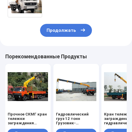
установила кран 8 тонн для
объектов радиосвязей
Продолжать
Порекомендованные Продукты
Прочное СКМГ кран
Гидровлический
Кран тележки
тележки
груз 12 тонн
заграждения
заграждения
Грузовик-
гидравлическ
затяжелителя 12
Установил кран с
100 Л/МИН
тонн, высота 14.5м
телескопичным
коммерчески