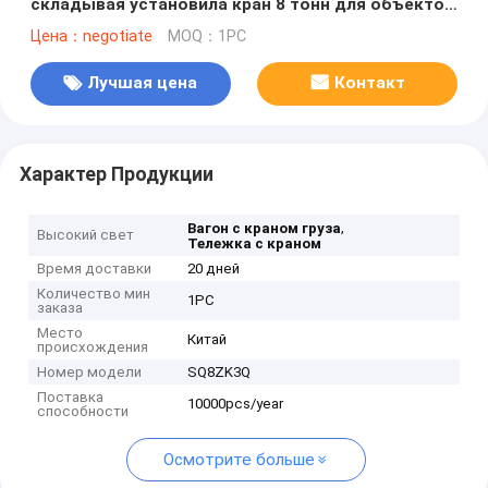
складывая установила кран 8 тонн для объектов
радиосвязей
Цена：negotiate
MOQ：1PC
Лучшая цена
Контакт
Характер Продукции
,
Вагон с краном груза
Высокий свет
Тележка с краном
Время доставки
20 дней
Количество мин
1PC
заказа
Место
Китай
происхождения
Номер модели
SQ8ZK3Q
Поставка
10000pcs/year
способности
Осмотрите больше