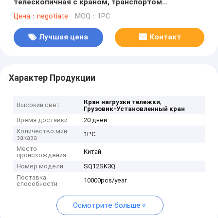
телескопичная с краном, транспортом
безопасности
Цена：negotiate
MOQ：1PC
Лучшая цена
Контакт
Характер Продукции
,
Кран нагрузки тележки
Высокий свет
Грузовик-Установленный кран
Время доставки
20 дней
Количество мин
1PC
заказа
Место
Китай
происхождения
Номер модели
SQ12SK3Q
Поставка
10000pcs/year
способности
Осмотрите больше