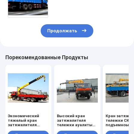
транспортом безопасности
Продолжать
Порекомендованные Продукты
Экономический
Высокий кран
Кран затяжел
тяжелый кран
затяжелителя
тележки СКМГ
затяжелителя
тележки ауалиты
подъемноый-
подъемноого-
12Т
транспортир
транспортировочн
телескопичный,
механизм 5 т