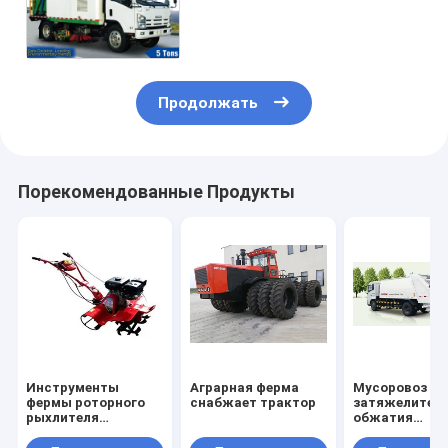
метельщика дороги 5600L
Продолжать
Порекомендованные Продукты
Инструменты
Аграрная ферма
Мусоровоз
фермы роторного
снабжает трактор
затяжелител
рыхлителя
обжатия
зубчатой передачи
собственной
аграрные
личности зад